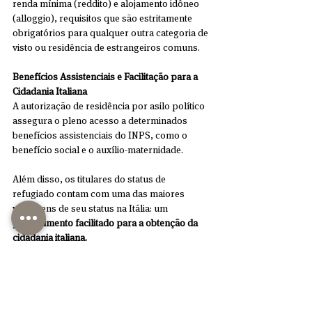
renda mínima (reddito) e alojamento idôneo 
(alloggio), requisitos que são estritamente 
obrigatórios para qualquer outra categoria de 
visto ou residência de estrangeiros comuns.
Benefícios Assistenciais e Facilitação para a 
Cidadania Italiana
A autorização de residência por asilo político 
assegura o pleno acesso a determinados 
benefícios assistenciais do INPS, como o 
benefício social e o auxílio-maternidade.
Além disso, os titulares do status de 
refugiado contam com uma das maiores 
vantagens de seu status na Itália: um 
procedimento facilitado para a obtenção da 
cidadania italiana.
Enquanto um estrangeiro comum (não 
comunitário) precisa de 10 anos de residência 
legal para solicitar a cidadania por 
naturalização, o Artigo 9, alínea e, da Lei n.º 