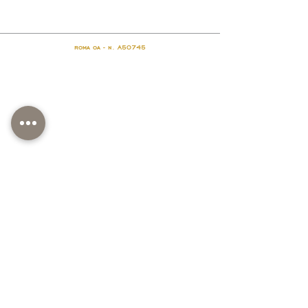
roma oa - n. A50745
Avvocato Meggie Stefani Lecioli
+39 375 516 4661
avv.lecioli@gmail.com
meggiestefanilecioli@ordinea
vvocatiroma.org
Partita IVA
03887810137
Seguro de Responsabilidade Civil Profissional
Apólice n.º ES00013615EO24A