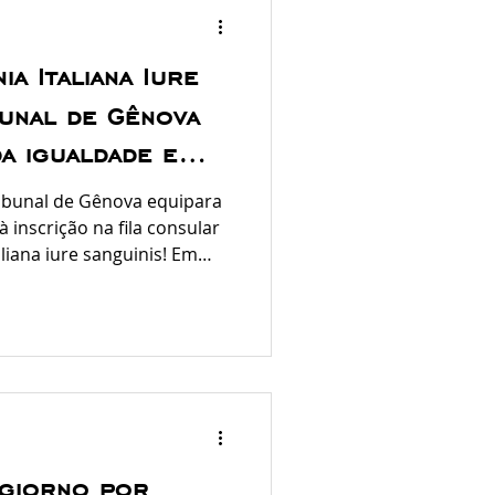
ia Italiana Iure
bunal de Gênova
da igualdade e
ajani em ação do
ribunal de Gênova equipara
vvocato Meggie
 inscrição na fila consular
liana iure sanguinis! Em
8 de junho de 2026, o
eceu o direito à cidadania
 as restrições do Decreto
ou uma interpretação
tada com base no princípio
stituição Italiana),
giorno por