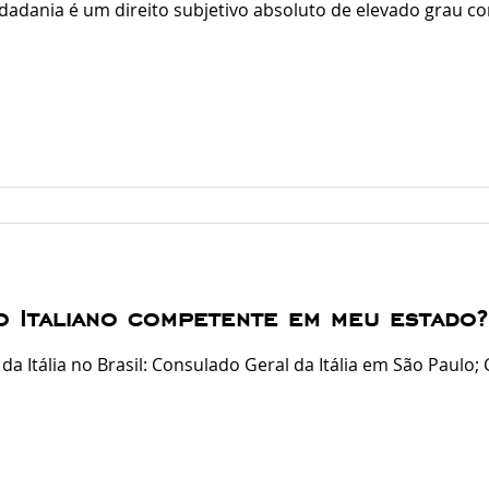
de cidadania é um direito subjetivo absoluto de elevado grau c
 possui caráter permanente (além de imprescritível), de mo
smo o simples atraso no reconhec
 Italiano competente em meu estado?
a Itália no Brasil: Consulado Geral da Itália em São Paulo; 