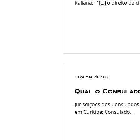
italiana: "´[...] o direito 
juntamente com o titular e
reconhecimento, ou até me
10 de mar. de 2023
Qual o Consulado
Jurisdições dos Consulados d
em Curitiba; Consulado...