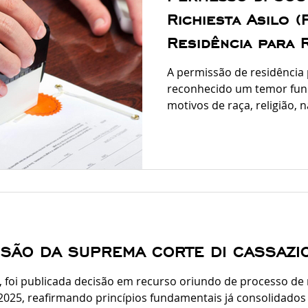
Richiesta Asilo 
Residência para
Asilo) como solic
A permissão de residência
e duração
reconhecido um temor fun
motivos de raça, religião, 
pertencimento a grupos soc
nos termos da Convenção 
texto pilar internacional do
legislação europeia e do De
251/2007 — que é exatamen
Diretiva Europeia (Diretiva
italiano. O Primeiro Passo
ISÃO DA SUPREMA CORTE DI CASSAZI
12, foi publicada decisão em recurso oriundo de processo d
/2025, reafirmando princípios fundamentais já consolidados