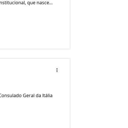
onstitucional, que nasce
do que o não
Consulado Geral da Itália