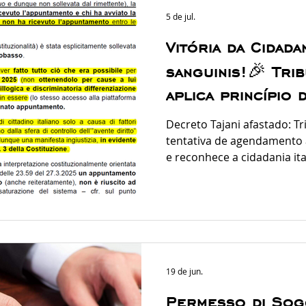
5 de jul.
Vitória da Cidadan
sanguinis!🎉 Tri
aplica princípio 
afasta Decreto T
Decreto Tajani afastado: T
Studio Legale A
tentativa de agendamento à
e reconhece a cidadania ita
Lecioli
decisão proferida no dia 2
Tribunale di Genova reconh
iure sanguinis mesmo após
Tajani. O magistrado aplic
constitucionalmente orien
da igualdade (Art. 3º da Con
equiparando formalmen
19 de jun.
Permesso di Sog