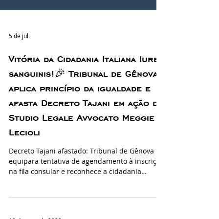
5 de jul.
Vitória da Cidadania Italiana Iure
sanguinis!🎉 Tribunal de Gênova
aplica princípio da igualdade e
afasta Decreto Tajani em ação do
Studio Legale Avvocato Meggie
Lecioli
Decreto Tajani afastado: Tribunal de Gênova
equipara tentativa de agendamento à inscrição
na fila consular e reconhece a cidadania
italiana iure sanguinis! Em decisão proferida
no dia 28 de junho de 2026, o Tribunale di