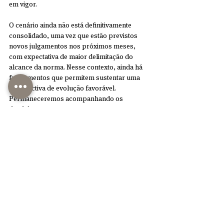
em vigor.
O cenário ainda não está definitivamente 
consolidado, uma vez que estão previstos 
novos julgamentos nos próximos meses, 
com expectativa de maior delimitação do 
alcance da norma. Nesse contexto, ainda há 
fundamentos que permitem sustentar uma 
perspectiva de evolução favorável. 
Permaneceremos acompanhando os 
desdobramentos.
#Cittadinanzaitalianaiuresanguinis
#cidadania
#cortecostituzionale
roma oa - n. A50745