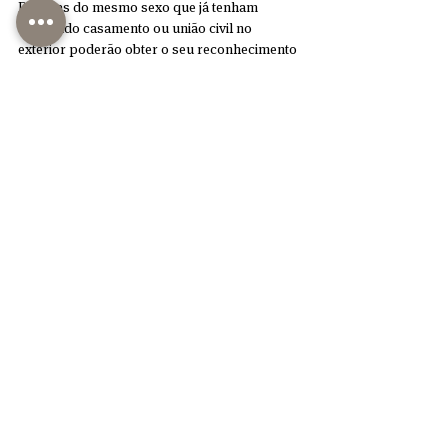
Pessoas do mesmo sexo que já tenham 
celebrado casamento ou união civil no 
exterior poderão obter o seu reconhecimento 
na Itália e a transcrição de sua certidão de 
casamento / união civil no registro das uniões 
civis.
Você pode entrar em contato com a 
autoridade diplomática italiana do país onde o 
documento foi formado, ou requerer 
diretamente ao cartório de casamento / união 
civil em território italiano, neste caso o 
documento deve ser traduzido e legalizado de 
acordo aos regulamentos e convenções 
internacionais em vigor.
Para obter informações mais detalhadas 
sobre os procedimentos a serem seguidos, 
consulte-nos via 
WhatsApp
 ou via e-mail em 
info@leciolivasconcelos.com.