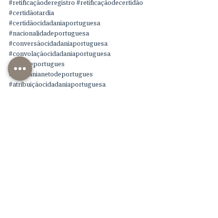
#retificaçãoderegistro
#retificaçãodecertidão
#certidãotardia
#certidãocidadaniaportuguesa
#nacionalidadeportuguesa
#conversãocidadaniaportuguesa
#convolaçãocidadaniaportuguesa
#netodeportugues
#cidadanianetodeportugues
#atribuiçãocidadaniaportuguesa
#aquisiçãocidadaniaportuguesa
#convolaçãodacidadaniaportuguesa
#convolação
#cidadaniaitalianafilhoadotado
roma oa - n. A50745