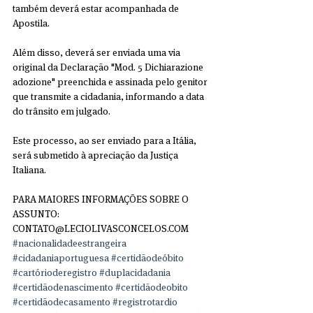
também deverá estar acompanhada de 
Apostila.
Além disso, deverá ser enviada uma via 
original da Declaração "Mod. 5 Dichiarazione 
adozione" preenchida e assinada pelo genitor 
que transmite a cidadania, informando a data 
do trânsito em julgado.
Este processo, ao ser enviado para a Itália, 
será submetido à apreciação da Justiça 
Italiana.
PARA MAIORES INFORMAÇÕES SOBRE O 
ASSUNTO: 
CONTATO@LECIOLIVASCONCELOS.COM
#nacionalidadeestrangeira
#cidadaniaportuguesa
#certidãodeóbito
#cartórioderegistro
#duplacidadania
#certidãodenascimento
#certidãodeobito
#certidãodecasamento
#registrotardio